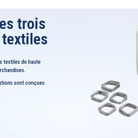
Nos produits
Qui sommes-nous ?
es trois
 textiles
s textiles de haute
archandises.
solutions sont conçues