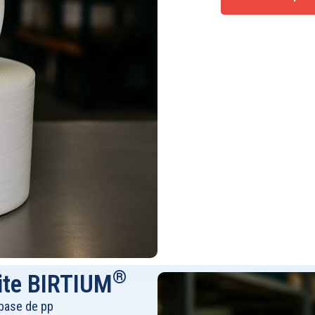
®
site BIRTIUM
 base de pp