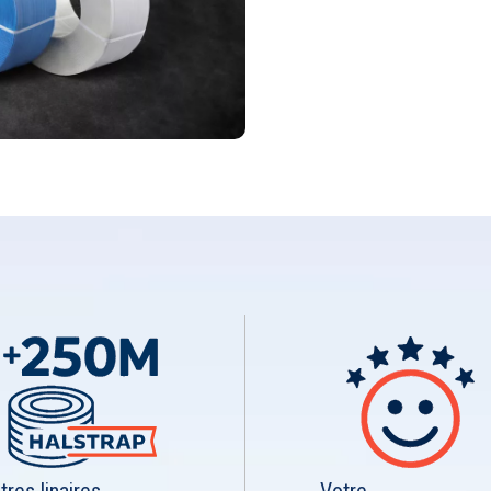
res linaires
Votre