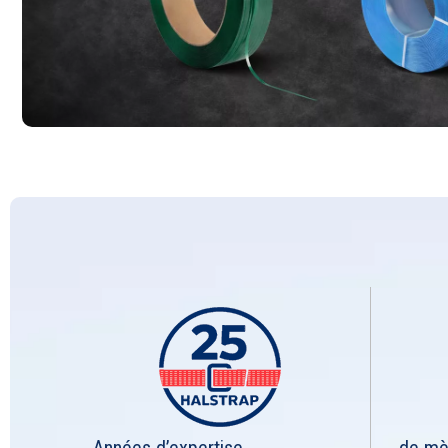
Années d’expertise
de mèt